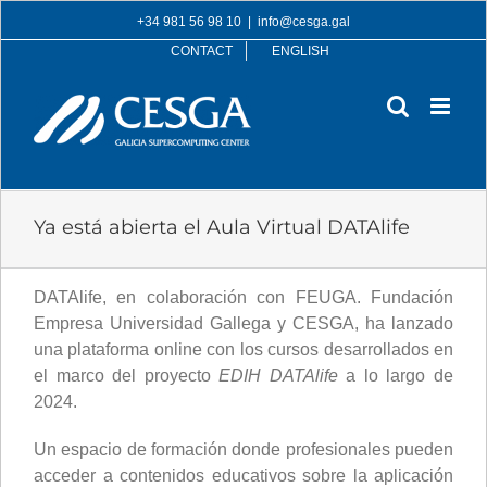
Skip
+34 981 56 98 10
|
info@cesga.gal
to
CONTACT
ENGLISH
content
Ya está abierta el Aula Virtual DATAlife
DATAlife, en colaboración con FEUGA. Fundación
Empresa Universidad Gallega y CESGA, ha lanzado
una plataforma online con los cursos desarrollados en
el marco del proyecto
EDIH DATAlife
a lo largo de
2024.
Un espacio de formación donde profesionales pueden
acceder a contenidos educativos sobre la aplicación