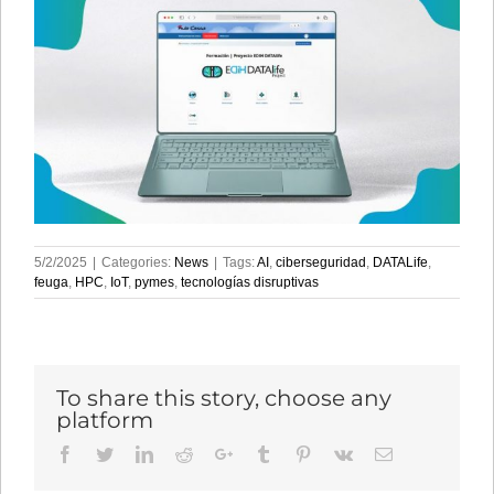
5/2/2025
|
Categories:
News
|
Tags:
AI
,
ciberseguridad
,
DATALife
,
feuga
,
HPC
,
IoT
,
pymes
,
tecnologías disruptivas
To share this story, choose any
platform
Facebook
Twitter
LinkedIn
Reddit
Google+
Tumblr
Pinterest
Vk
Email