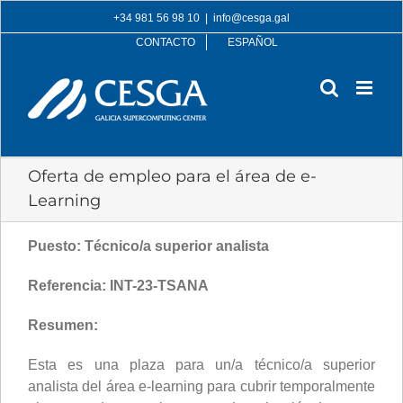
Skip
+34 981 56 98 10
|
info@cesga.gal
to
CONTACTO
ESPAÑOL
content
Oferta de empleo para el área de e-
Learning
Puesto: Técnico/a superior analista
Referencia: INT-23-TSANA
Resumen:
Esta es una plaza para un/a técnico/a superior
analista del área e-learning para cubrir temporalmente