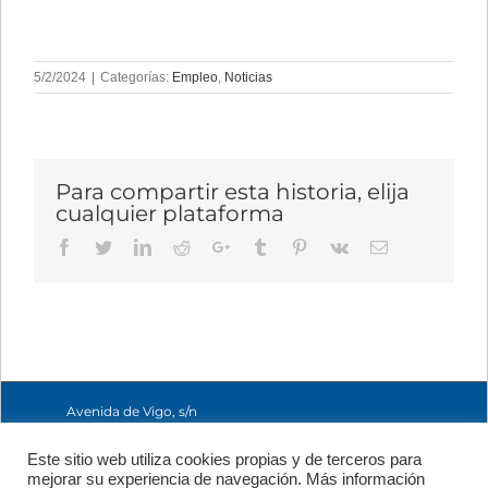
5/2/2024
|
Categorías:
Empleo
,
Noticias
Para compartir esta historia, elija
cualquier plataforma
Facebook
Twitter
LinkedIn
Reddit
Google+
Tumblr
Pinterest
Vk
Email
Avenida de Vigo, s/n
15705 Santiago de
Compostela, A
Este sitio web utiliza cookies propias y de terceros para
Coruña, España
mejorar su experiencia de navegación. Más información