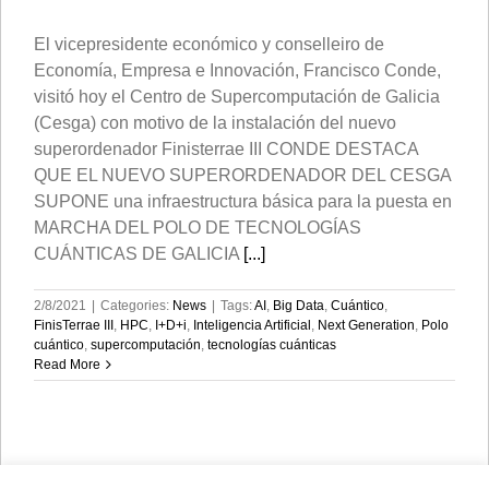
El vicepresidente económico y conselleiro de
Economía, Empresa e Innovación, Francisco Conde,
visitó hoy el Centro de Supercomputación de Galicia
(Cesga) con motivo de la instalación del nuevo
superordenador Finisterrae III CONDE DESTACA
QUE EL NUEVO SUPERORDENADOR DEL CESGA
SUPONE una infraestructura básica para la puesta en
MARCHA DEL POLO DE TECNOLOGÍAS
CUÁNTICAS DE GALICIA
[...]
2/8/2021
|
Categories:
News
|
Tags:
AI
,
Big Data
,
Cuántico
,
FinisTerrae III
,
HPC
,
I+D+i
,
Inteligencia Artificial
,
Next Generation
,
Polo
cuántico
,
supercomputación
,
tecnologías cuánticas
Read More