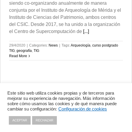
siendo co-organizando anualmente de manera
conjunta por el Instituto de Arqueología de Mérida y el
Instituto de Ciencias del Patrimonio, ambos centros
del CSIC. Desde 2017, se ha unido a la organización
el Centro de Supercomputación de
[...]
29/4/2020
|
Categories:
News
|
Tags:
Arqueología
,
curso postgrado
TIG
,
geografía
,
TIG
Read More
Este sitio web utiliza cookies propias y de terceros para
Avenida de Vigo, s/n 15705
mejorar su experiencia de navegación. Más información
Santiago de Compostela, A
sobre cómo usamos las cookies y de qué manera puede
Coruña, España
cambiar su configuración:
Configuración de cookies
+34 981 56 98 10
ACEPTAR
RECHAZAR
Privacy policy
|
Cookies policy
|
Contact
|
Disclaimer