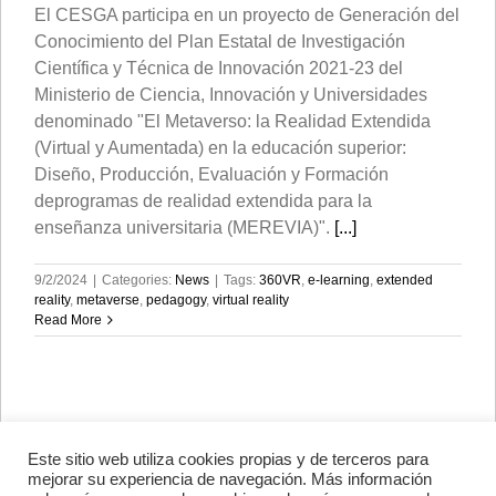
El CESGA participa en un proyecto de Generación del
Conocimiento del Plan Estatal de Investigación
Científica y Técnica de Innovación 2021-23 del
Ministerio de Ciencia, Innovación y Universidades
denominado "El Metaverso: la Realidad Extendida
(Virtual y Aumentada) en la educación superior:
Diseño, Producción, Evaluación y Formación
deprogramas de realidad extendida para la
enseñanza universitaria (MEREVIA)".
[...]
9/2/2024
|
Categories:
News
|
Tags:
360VR
,
e-learning
,
extended
reality
,
metaverse
,
pedagogy
,
virtual reality
Read More
Este sitio web utiliza cookies propias y de terceros para
Avenida de Vigo, s/n 15705
mejorar su experiencia de navegación. Más información
Santiago de Compostela, A