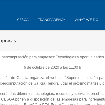
CESGA
TRANSPARENCY
WHAT WE DO
mpresas
upercomputación para empresas: Tecnologías y oportunidades 
6 de octubre de 2020 a las 11.00 h
ación de Galicia organiza el webinar “Supercomputación pa
percomputación de Galicia. Tendrá lugar el próximo martes 6 de
ocerán las diferentes tecnologías, recursos y servicios en el 
e el CESGA ponen a disposición de las empresas para incremen
do los proyectos EuroCC y FF4 EuroHC, que ofrecerán en los 