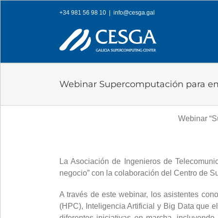
Skip
+34 981 56 98 10
|
info@cesga.gal
to
content
Webinar Supercomputación para e
Webinar “S
La Asociación de Ingenieros de Telecomunic
negocio” con la colaboración del Centro de Su
A través de este webinar, los asistentes con
(HPC), Inteligencia Artificial y Big Data qu
diferentes iniciativas en marcha, incluyen