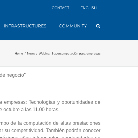
CONTACT
ENGLISH
INFRASTRUCTURES
COMMUNITY
Home
/
News
/
Webinar Supercomputación para empresas
de negocio”
ra empresas: Tecnologías y oportunidades de
 octubre a las 11.00 horas.
campo de la computación de altas prestaciones
tar su competitividad. También podrán conocer
próximos años interesantes oportunidades de