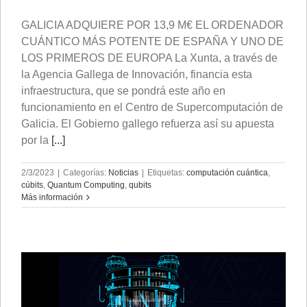
GALICIA ADQUIERE POR 13,9 M€ EL ORDENADOR
CUÁNTICO MÁS POTENTE DE ESPAÑA Y UNO DE
LOS PRIMEROS DE EUROPA La Xunta, a través de
la Agencia Gallega de Innovación, financia esta
infraestructura, que se pondrá este año en
funcionamiento en el Centro de Supercomputación de
Galicia. El Gobierno gallego refuerza así su apuesta
por la
[...]
2/3/2023
|
Categorías:
Noticias
|
Etiquetas:
computación cuántica
,
cúbits
,
Quantum Computing
,
qubits
Más información