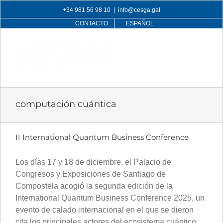
Skip
+34 981 56 98 10
|
info@cesga.gal
to
CONTACTO
ESPAÑOL
content
computación cuántica
II International Quantum Business Conference
Los días 17 y 18 de diciembre, el Palacio de
Congresos y Exposiciones de Santiago de
Compostela acogió la segunda edición de la
International Quantum Business Conference 2025, un
evento de calado internacional en el que se dieron
cita los principales actores del ecosistema cuántico.