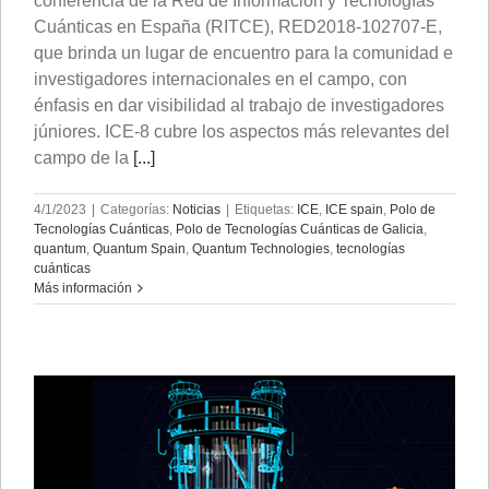
conferencia de la Red de Información y Tecnologías
Cuánticas en España (RITCE), RED2018-102707-E,
que brinda un lugar de encuentro para la comunidad e
investigadores internacionales en el campo, con
énfasis en dar visibilidad al trabajo de investigadores
júniores. ICE-8 cubre los aspectos más relevantes del
campo de la
[...]
4/1/2023
|
Categorías:
Noticias
|
Etiquetas:
ICE
,
ICE spain
,
Polo de
Tecnologías Cuánticas
,
Polo de Tecnologías Cuánticas de Galicia
,
quantum
,
Quantum Spain
,
Quantum Technologies
,
tecnologías
cuánticas
Más información