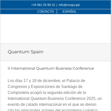
Skip
+34 981 56 98 10
|
info@cesga.gal
to
CONTACTO
ESPAÑOL
content
Quantum Spain
II International Quantum Business Conference
Los días 17 y 18 de diciembre, el Palacio de
Congresos y Exposiciones de Santiago de
Compostela acogió la segunda edición de la
International Quantum Business Conference 2025, un
evento de calado internacional en el que se dieron
cita los principales actores del ecosistema cuántico.