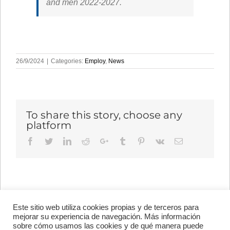
and men 2022-2027.
26/9/2024
|
Categories:
Employ
,
News
To share this story, choose any
platform
Facebook
Twitter
LinkedIn
Reddit
Google+
Tumblr
Pinterest
Vk
Email
Este sitio web utiliza cookies propias y de terceros para
Avenida de Vigo, s/n 15705
mejorar su experiencia de navegación. Más información
Santiago de Compostela, A
sobre cómo usamos las cookies y de qué manera puede
Coruña, España