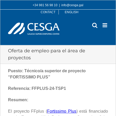
Skip
+34 981 56 98 10
|
info@cesga.gal
to
CONTACT
ENGLISH
content
Oferta de empleo para el área de
proyectos
Puesto: Técnico/a superior de proyecto
“FORTISSIMO PLUS”
Referencia:
FFPLUS-24-TSP1
Resumen:
El proyecto FFplus (
Fortissimo Plus
) está financiado