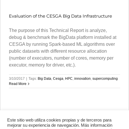
Evaluation of the CESGA Big Data Infrastructure
The purpose of this Technical Report is analyze,
debug & benchmark the BigData platform installed at
CESGA by running Spark-based ML algorithms over
public datasets with different resource allocation
(number of executors, number of cores, memory per
executor, memory for driver, etc.).
3/10/2017
|
Tags:
Big Data
,
Cesga
,
HPC
,
innovation
,
supercomputing
Read More
Este sitio web utiliza cookies propias y de terceros para
Avenida de Vigo, s/n 15705
mejorar su experiencia de navegación. Más información
Santiago de Compostela, A