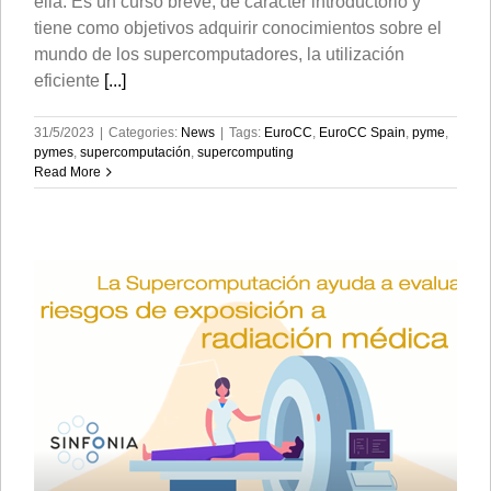
ella. Es un curso breve, de carácter introductorio y
tiene como objetivos adquirir conocimientos sobre el
mundo de los supercomputadores, la utilización
eficiente
[...]
31/5/2023
|
Categories:
News
|
Tags:
EuroCC
,
EuroCC Spain
,
pyme
,
pymes
,
supercomputación
,
supercomputing
Read More