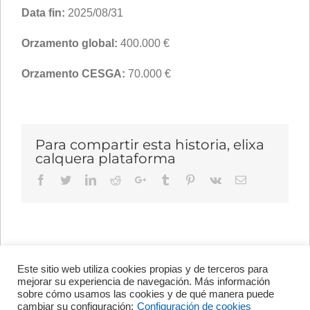
Data fin:
2025/08/31
Orzamento global:
400.000 €
Orzamento CESGA:
70.000 €
Para compartir esta historia, elixa
calquera plataforma
Facebook
Twitter
LinkedIn
Reddit
Google+
Tumblr
Pinterest
Vk
Email
Este sitio web utiliza cookies propias y de terceros para
Avenida de Vigo, s/n 15705
mejorar su experiencia de navegación. Más información
Santiago de Compostela, A
sobre cómo usamos las cookies y de qué manera puede
Coruña, España
cambiar su configuración:
Configuración de cookies
+34 981 56 98 10