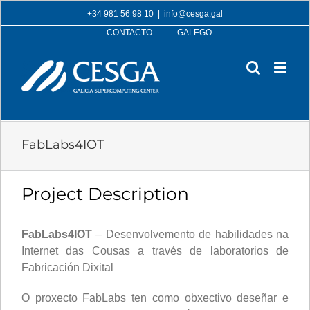
Skip
+34 981 56 98 10
|
info@cesga.gal
to
CONTACTO
GALEGO
content
FabLabs4IOT
Project Description
FabLabs4IOT
– Desenvolvemento de habilidades na
Internet das Cousas a través de laboratorios de
Fabricación Dixital
O proxecto FabLabs ten como obxectivo deseñar e