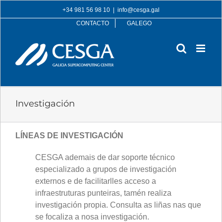
Skip
+34 981 56 98 10
|
info@cesga.gal
to
CONTACTO
GALEGO
content
Investigación
LÍNEAS DE INVESTIGACIÓN
CESGA ademais de dar soporte técnico
especializado a grupos de investigación
externos e de facilitarlles acceso a
infraestruturas punteiras, tamén realiza
investigación propia. Consulta as liñas nas que
se focaliza a nosa investigación.