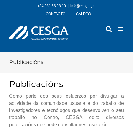
Skip
+34 981 56 98 10
|
info@cesga.gal
to
CONTACTO
GALEGO
content
Publicacións
Publicacións
Como parte dos seus esfuerzos por divulgar a
actividade da comunidade usuaria e do traballo de
investigadores e tecnólogos que desenvolven o seu
traballo no Centro, CESGA edita diversas
publicacións que pode consultar nesta sección.