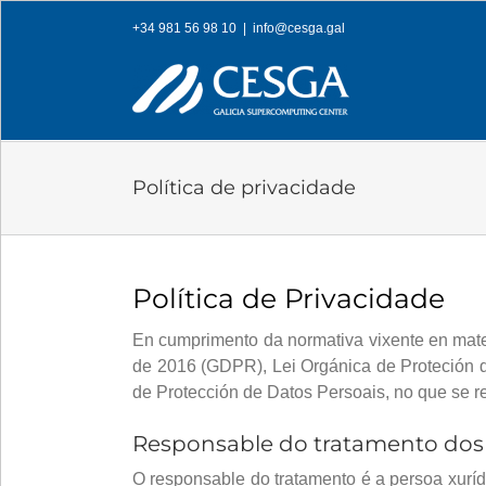
Skip
+34 981 56 98 10
|
info@cesga.gal
to
content
Política de privacidade
Política de Privacidade
En cumprimento da normativa vixente en mate
de 2016 (GDPR), Lei Orgánica de Proteción d
de Protección de Datos Persoais, no que se ref
Responsable do tratamento dos 
O responsable do tratamento é a persoa xuríd