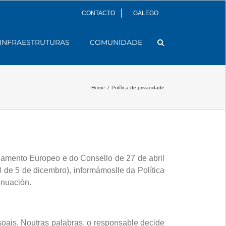
CONTACTO
GALEGO
INFRAESTRUTURAS
COMUNIDADE
Home
/
Política de privacidade
lamento Europeo e do Consello de 27 de abril
de 5 de dicembro), informámoslle da Política
inuación.
soais. Noutras palabras, o responsable decide