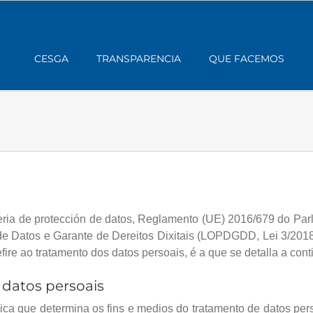
CESGA
TRANSPARENCIA
QUE FACEMOS
ria de protección de datos, Reglamento (UE) 2016/679 do Par
e Datos e Garante de Dereitos Dixitais (LOPDGDD, Lei 3/2018 
ire ao tratamento dos datos persoais, é a que se detalla a cont
datos persoais
ica que determina os fins e medios do tratamento de datos per