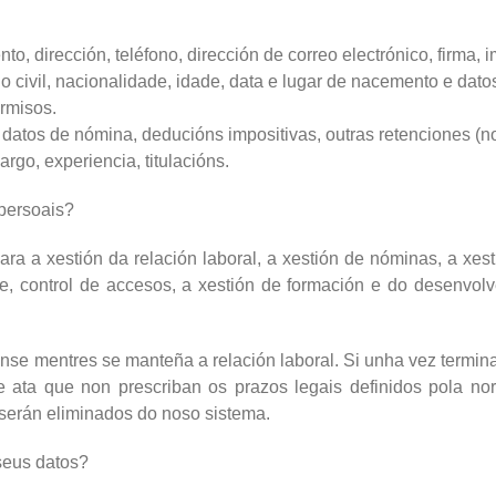
o, dirección, teléfono, dirección de correo electrónico, firma, 
o civil, nacionalidade, idade, data e lugar de nacemento e datos
ermisos.
 datos de nómina, deducións impositivas, outras retenciones (n
rgo, experiencia, titulacións.
 persoais?
ara a xestión da relación laboral, a xestión de nóminas, a xe
de, control de accesos, a xestión de formación e do desenvol
se mentres se manteña a relación laboral. Si unha vez termina
 ata que non prescriban os prazos legais definidos pola norm
 serán eliminados do noso sistema.
 seus datos?