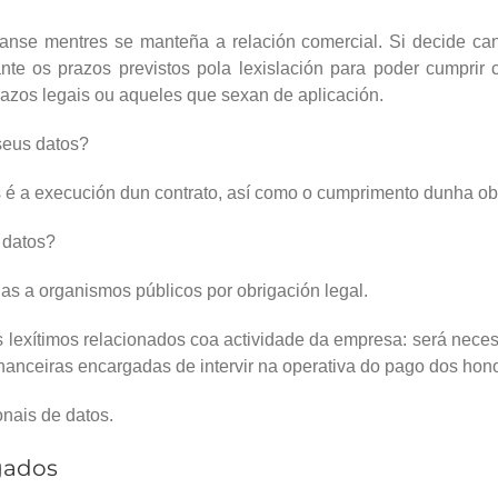
anse mentres se manteña a relación comercial. Si decide can
e os prazos previstos pola lexislación para poder cumprir c
azos legais ou aqueles que sexan de aplicación.
 seus datos?
s é a execución dun contrato, así como o cumprimento dunha ob
 datos?
s a organismos públicos por obrigación legal.
s lexítimos relacionados coa actividade da empresa: será nece
nanceiras encargadas de intervir na operativa do pago dos hon
onais de datos.
gados