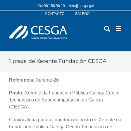
Skip
+34 981 56 98 10
|
info@cesga.gal
to
CONTACTO
GALEGO
content
1 praza de Xerente Fundación CESGA
Referencia:
Xerente-26
Posto:
Xerente da Fundación Pública Galega Centro
Tecnolóxico de Supercomputación de Galicia
(CESGA).
Convocatoria para a cobertura do posto de Xerente da
Fundación Pública Galega Centro Tecnolóxico de