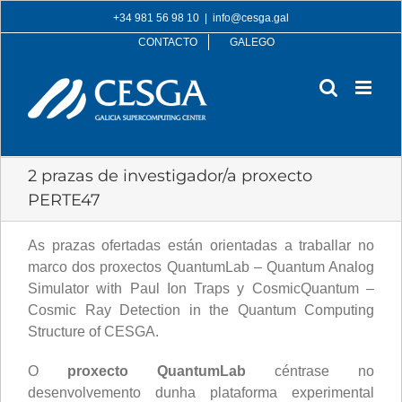
Skip
+34 981 56 98 10
|
info@cesga.gal
to
CONTACTO
GALEGO
content
2 prazas de investigador/a proxecto
PERTE47
As prazas ofertadas están orientadas a traballar no
marco dos proxectos QuantumLab – Quantum Analog
Simulator with Paul Ion Traps y CosmicQuantum –
Cosmic Ray Detection in the Quantum Computing
Structure of CESGA.
O
proxecto QuantumLab
céntrase no
desenvolvemento dunha plataforma experimental