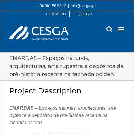
Skip
+34 981 56 98 10
|
info@cesga.gal
to
CONTACTO
GALEGO
content
ENARDAS – Espaços naturais,
arquitecturas, arte rupestre e depósitos da
pré-história recente na fachada ociden
Project Description
ENARDAS
– Espaços naturais, arquitecturas, arte
rupestre e depósitos da pré-história recente na
fachada ociden