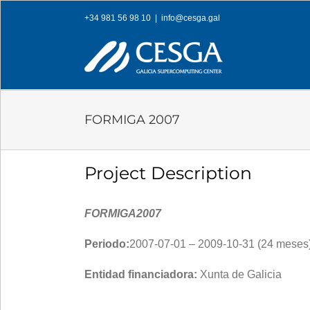
Skip
+34 981 56 98 10
|
info@cesga.gal
to
content
FORMIGA 2007
Project Description
FORMIGA2007
Periodo:
2007-07-01 – 2009-10-31 (24 meses)
Entidad financiadora:
Xunta de Galicia