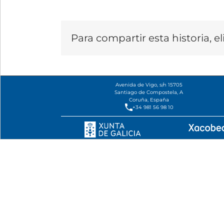
Para compartir esta historia, e
Avenida de Vigo, s/n 15705
Santiago de Compostela, A
Coruña, España
+34 981 56 98 10