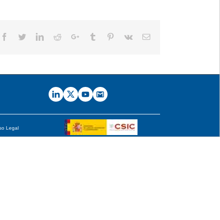
Facebook
Twitter
LinkedIn
Reddit
Google+
Tumblr
Pinterest
Vk
Email
so Legal