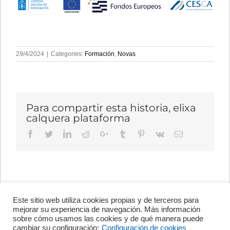
29/4/2024
|
Categories:
Formación
,
Novas
Para compartir esta historia, elixa
calquera plataforma
Facebook
Twitter
LinkedIn
Reddit
Google+
Tumblr
Pinterest
Vk
Email
Este sitio web utiliza cookies propias y de terceros para
Avenida de Vigo, s/n 15705
mejorar su experiencia de navegación. Más información
Santiago de Compostela, A
sobre cómo usamos las cookies y de qué manera puede
Coruña, España
cambiar su configuración:
Configuración de cookies
+34 981 56 98 10