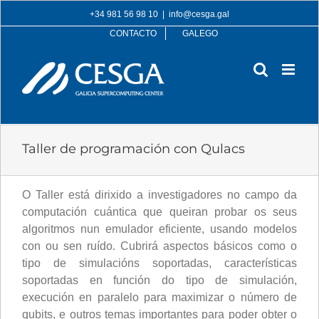
Skip
+34 981 56 98 10
|
info@cesga.gal
to
CONTACTO
GALEGO
content
Taller de programación con Qulacs
O Taller está dirixido a investigadores no campo da
computación cuántica que queiran probar os seus
algoritmos nun emulador eficiente, usando modelos
con ou sen ruído. Cubrirá aspectos básicos como o
tipo de simulacións soportadas, características
soportadas en función do tipo de simulación,
execución en paralelo para maximizar o número de
qubits, e outros temas importantes para poder obter o