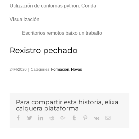
Utilización de contornas python: Conda
Visualización:
Escritorios remotos baixo un traballo
Rexistro pechado
24/4/2020
|
Categories:
Formación
,
Novas
Para compartir esta historia, elixa
calquera plataforma
Facebook
Twitter
LinkedIn
Reddit
Google+
Tumblr
Pinterest
Vk
Email