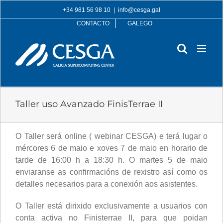
Skip
+34 981 56 98 10
|
info@cesga.gal
to
CONTACTO
GALEGO
content
Taller uso Avanzado FinisTerrae II
O Taller será online ( webinar CESGA) e terá lugar o
mércores 6 de maio e xoves 7 de maio en horario de
tarde de 16:00 h a 18:30 h. O martes 5 de maio
enviaranse as confirmacións de rexistro así como os
detalles necesarios para a conexión aos asistentes.
O Taller está dirixido exclusivamente a usuarios con
conta activa no Finisterrae II, para que poidan