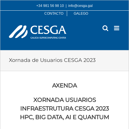
Skip
+34 981 56 98 10
|
info@cesga.gal
to
CONTACTO
GALEGO
content
Xornada de Usuarios CESGA 2023
AXENDA
XORNADA USUARIOS
INFRAESTRUTURA CESGA 2023
HPC, BIG DATA, AI E QUANTUM