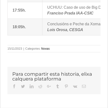
UCHUU: Caso de uso de Big Data en
17:55h.
Franciso Prada IAA-CSIC
Conclusións e Peche da Xornada
18:05h.
Lois Orosa, CESGA
15/11/2023
|
Categories:
Novas
Para compartir esta historia, elixa
calquera plataforma
Facebook
Twitter
LinkedIn
Reddit
Google+
Tumblr
Pinterest
Vk
Email