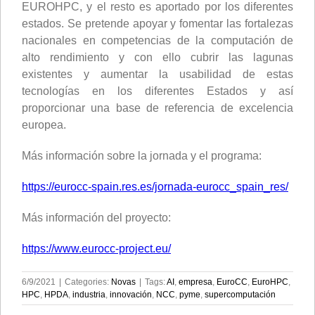
EUROHPC, y el resto es aportado por los diferentes
estados. Se pretende apoyar y fomentar las fortalezas
nacionales en competencias de la computación de
alto rendimiento y con ello cubrir las lagunas
existentes y aumentar la usabilidad de estas
tecnologías en los diferentes Estados y así
proporcionar una base de referencia de excelencia
europea.
Más información sobre la jornada y el programa:
https://eurocc-spain.res.es/jornada-eurocc_spain_res/
Más información del proyecto:
https://www.eurocc-project.eu/
6/9/2021
|
Categories:
Novas
|
Tags:
AI
,
empresa
,
EuroCC
,
EuroHPC
,
HPC
,
HPDA
,
industria
,
innovación
,
NCC
,
pyme
,
supercomputación