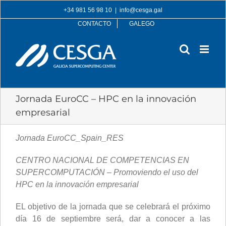
Skip
+34 981 56 98 10
|
info@cesga.gal
to
CONTACTO
GALEGO
content
Jornada EuroCC – HPC en la innovación
empresarial
Jornada EuroCC_Spain_RES
CENTRO NACIONAL DE COMPETENCIAS EN
SUPERCOMPUTACIÓN –
Promoviendo el uso del
HPC en la innovación empresarial
EL objetivo de la jornada que se celebrará el próximo
día 16 de septiembre será, dar a conocer a las