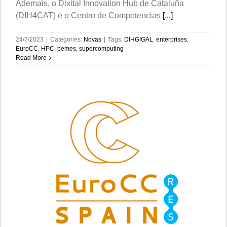
Ademais, o Dixital Innovation Hub de Cataluña
(DIH4CAT) e o Centro de Competencias
[...]
24/7/2023
|
Categories:
Novas
|
Tags:
DIHGIGAL
,
enterprises
,
EuroCC
,
HPC
,
pemes
,
supercomputing
Read More