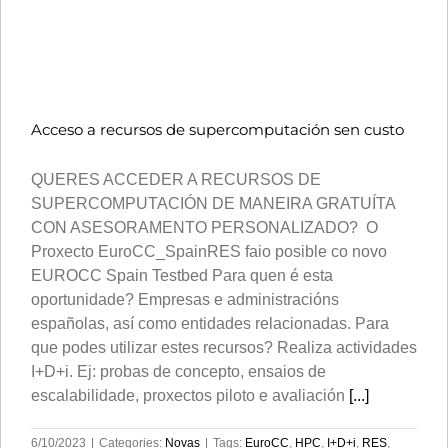
Acceso a recursos de supercomputación sen custo
QUERES ACCEDER A RECURSOS DE
SUPERCOMPUTACIÓN DE MANEIRA GRATUÍTA
CON ASESORAMENTO PERSONALIZADO? O
Proxecto EuroCC_SpainRES faio posible co novo
EUROCC Spain Testbed Para quen é esta
oportunidade? Empresas e administracións
españolas, así como entidades relacionadas. Para
que podes utilizar estes recursos? Realiza actividades
I+D+i. Ej: probas de concepto, ensaios de
escalabilidade, proxectos piloto e avaliación
[...]
6/10/2023
|
Categories:
Novas
|
Tags:
EuroCC
,
HPC
,
I+D+i
,
RES
,