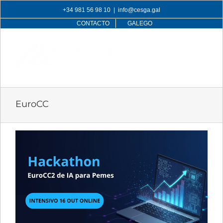
Skip
+34 981 56 98 10
|
info@cesga.gal
to
CONTACTO
GALEGO
content
EuroCC