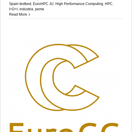
Spain testbed
,
EuroHPC JU
,
High Performance Computing
,
HPC
,
I+D+i
,
industria
,
peme
Read More