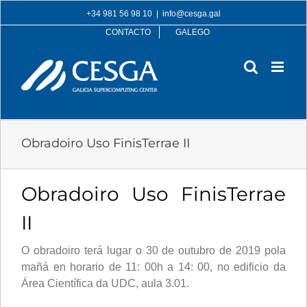
Skip
+34 981 56 98 10
|
info@cesga.gal
to
CONTACTO
GALEGO
content
Obradoiro Uso FinisTerrae II
Obradoiro Uso FinisTerrae
II
O obradoiro terá lugar o 30 de outubro de 2019 pola
mañá en horario de 11: 00h a 14: 00, no edificio da
Área Científica da UDC, aula 3.01.