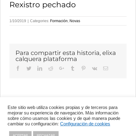
Rexistro pechado
1/10/2019
|
Categories:
Formación
,
Novas
Para compartir esta historia, elixa
calquera plataforma
Facebook
Twitter
LinkedIn
Reddit
Google+
Tumblr
Pinterest
Vk
Email
Este sitio web utiliza cookies propias y de terceros para
Avenida de Vigo, s/n 15705
mejorar su experiencia de navegación. Más información
Santiago de Compostela, A
sobre cómo usamos las cookies y de qué manera puede
Coruña, España
cambiar su configuración:
Configuración de cookies
+34 981 56 98 10
ACEPTAR
RECHAZAR