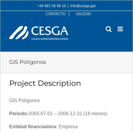
Skip
+34 981 56 98 10
|
info@cesga.gal
to
CONTACTO
GALEGO
content
GIS Poligonos
Project Description
GIS Poligonos
Periodo:
2005-07-01 – 2006-12-31 (18 meses).
Entidad financiadora:
Empresa