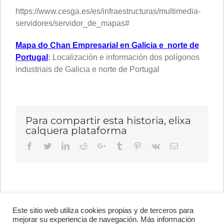
https://www.cesga.es/es/infraestructuras/multimedia-
servidores/servidor_de_mapas#
Mapa do Chan Empresarial en Galicia e norte de
Portugal
:
Localización e información dos polígonos
industriais de Galicia e norte de Portugal
Para compartir esta historia, elixa
calquera plataforma
Facebook
Twitter
LinkedIn
Reddit
Google+
Tumblr
Pinterest
Vk
Email
Este sitio web utiliza cookies propias y de terceros para
Avenida de Vigo, s/n 15705
mejorar su experiencia de navegación. Más información