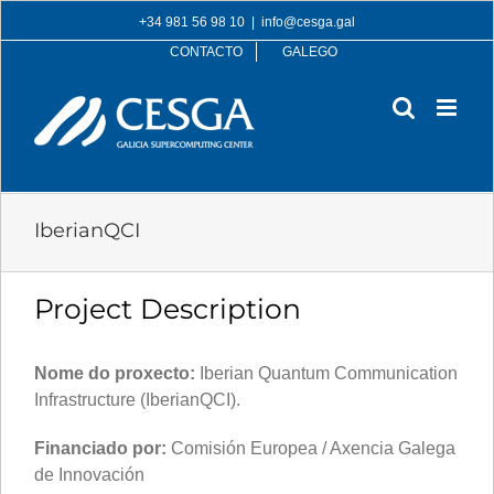
Skip
+34 981 56 98 10
|
info@cesga.gal
to
CONTACTO
GALEGO
content
IberianQCI
Project Description
Nome do proxecto:
Iberian Quantum Communication
Infrastructure (IberianQCI).
Financiado por:
Comisión Europea / Axencia Galega
de Innovación