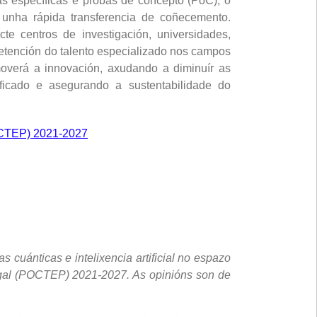
s específicas e probas de concepto (PoC), o
 unha rápida transferencia de coñecemento.
e centros de investigación, universidades,
 retención do talento especializado nos campos
omoverá a innovación, axudando a diminuír as
ificado e asegurando a sustentabilidade do
OCTEP) 2021-2027
nticas e intelixencia artificial no espazo
tugal (POCTEP) 2021-2027. As opinións son de