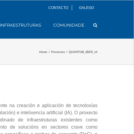
CONTACTO
GALEGO
INFRAESTRUTURAS
COMUNIDADE
Home
/
Proxectos
/
QUANTUM_IBER_IA
te na creación e aplicación de tecnoloxías
ón) e intelixencia artificial (IA). O proxecto
inado de infraestruturas existentes como
ento de solucións en sectores crave como