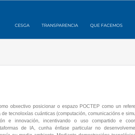
CESGA
TRANSPARENCIA
QUE FACEMOS
omo obxectivo posicionar o espazo POCTEP como un referen
de tecnoloxías cuánticas (computación, comunicacións e simulaci
ión e innovación, incentivando o uso compartido e coord
ataformas de IA, cunha énfase particular no desenvolvem