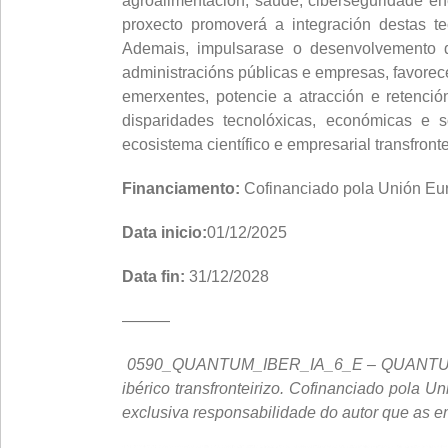
agroalimentación, saúde, ciberseguridade e
proxecto promoverá a integración destas t
Ademais, impulsarase o desenvolvemento du
administracións públicas e empresas, favorece
emerxentes, potencie a atracción e retenció
disparidades tecnolóxicas, económicas e s
ecosistema científico e empresarial transfronte
Financiamento:
Cofinanciado pola Unión Eu
Data inicio:
01/12/2025
Data fin:
31/12/2028
———
0590_QUANTUM_IBER_IA_6_E – QUANTUM IBER_I
ibérico transfronteirizo. Cofinanciado pola
exclusiva responsabilidade do autor que as e