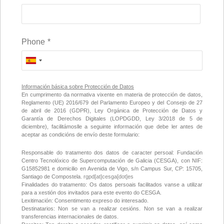
Phone
*
Información básica sobre Protección de Datos
En cumprimento da normativa vixente en materia de protección de datos,
Reglamento (UE) 2016/679 del Parlamento Europeo y del Consejo de 27
de abril de 2016 (GDPR), Ley Orgánica de Protección de Datos y
Garantía de Derechos Digitales (LOPDGDD, Ley 3/2018 de 5 de
diciembre), facilitámoslle a seguinte información que debe ler antes de
aceptar as condicións de envío deste formulario:
Responsable do tratamento dos datos de caracter persoal: Fundación
Centro Tecnolóxico de Supercomputación de Galicia (CESGA), con NIF:
G15852981 e domicilio en Avenida de Vigo, s/n Campus Sur, CP: 15705,
Santiago de Compostela.
rgpd[at]cesga[dot]es
Finalidades do tratamento: Os datos persoais facilitados vanse a utilizar
para a xestión dos invitados para este evento do CESGA.
Lexitimación: Consentimento expreso do interesado.
Destinatarios: Non se van a realizar cesións. Non se van a realizar
transferencias internacionales de datos.