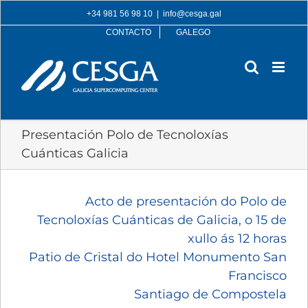
Skip
+34 981 56 98 10
|
info@cesga.gal
to
CONTACTO
GALEGO
content
Presentación Polo de Tecnoloxías
Cuánticas Galicia
Acto de presentación do Polo de
Tecnoloxías Cuánticas de Galicia, o 15 de
xullo ás 12 horas
Patio de Cristal do Hotel Monumento San
Francisco
Santiago de Compostela