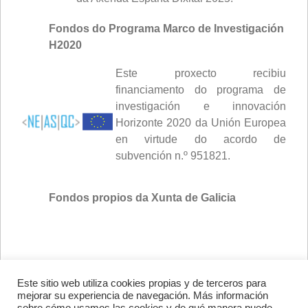
Fondos do Programa Marco de Investigación
H2020
Este proxecto recibiu
financiamento do programa de
investigación e innovación
Horizonte 2020 da Unión Europea
en virtude do acordo de
subvención n.º 951821.
Fondos propios da Xunta de Galicia
Este sitio web utiliza cookies propias y de terceros para
Avenida de Vigo, s/n 15705
mejorar su experiencia de navegación. Más información
Santiago de Compostela, A