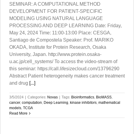
SEMINAR: A COMPUTATIONAL METHOD
DEVELOPMENT FOR PATIENT-SPECIFIC
MODELING USING NATURAL LANGUAGE
PROCESSING AND DEEP LEARNING Date: Friday,
May 24, 2024 Time: 11:00-13:00 Place: CESGA,
Santiago de Compostela Speaker: Prof. MARIKO
OKADA, Institute for Protein Research, Osaka
University, Japan. http://www.protein.osaka-
u.ac.jp/cell_systems/ To access the video-stream of
this seminar: https://call.lifesizecloud.com/13796290
Abstract Patient heterogeneity makes cancer treatment
and drug
[...]
3/5/2024
|
Categories:
Novas
|
Tags:
Bioinformatics
,
BioMASS
,
cancer
,
computation
,
Deep Learning
,
kinase inhibitors
,
mathematical
models
,
TCGA
Read More