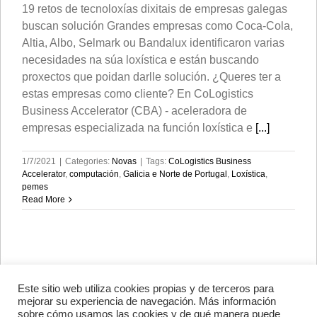
19 retos de tecnoloxías dixitais de empresas galegas
buscan solución Grandes empresas como Coca-Cola,
Altia, Albo, Selmark ou Bandalux identificaron varias
necesidades na súa loxística e están buscando
proxectos que poidan darlle solución. ¿Queres ter a
estas empresas como cliente? En CoLogistics
Business Accelerator (CBA) - aceleradora de
empresas especializada na función loxística e
[...]
1/7/2021
|
Categories:
Novas
|
Tags:
CoLogistics Business
Accelerator
,
computación
,
Galicia e Norte de Portugal
,
Loxística
,
pemes
Read More
Este sitio web utiliza cookies propias y de terceros para
Avenida de Vigo, s/n 15705
mejorar su experiencia de navegación. Más información
Santiago de Compostela, A
sobre cómo usamos las cookies y de qué manera puede