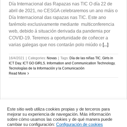
Día Internacional das Rapazas nas TIC O día 22 de
abril de 2021, no CESGA celebraremos un ano máis o
Día Internacional das rapazas nas TIC. Este ano
farémolo exclusivamente mediante multiconferencia
web, debido á situación derivada da pandemia por
COVID-19. Teremos a oportunidade de coñecer a
varias galegas que nos contarán polo miúdo o
[...]
16/4/2021
|
Categories:
Novas
|
Tags:
Día de las niñas TIC
,
Girls in
ICT Day
,
ICT GO GIRLS
,
Information and Communication Technology
,
Tecnologías de la Información y la Comunicación
Read More
Este sitio web utiliza cookies propias y de terceros para
Avenida de Vigo, s/n 15705
mejorar su experiencia de navegación. Más información
Santiago de Compostela, A
sobre cómo usamos las cookies y de qué manera puede
Coruña, España
cambiar su configuración:
Configuración de cookies
+34 981 56 98 10