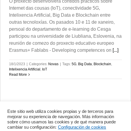
O proxecto desenvolverá contidos prácticos sobre
Internet das cousas (IoT), conectividade 5G,
Intelixencia Artificial, Big Data e Blockchain entre
outras tecnoloxías. Os pasados 10 e 11 de xaneiro,
persoal do departamento de e-learning do Cesga
participou na universidade de Liubliana, Eslovenia, na
reunión de comezo do proxecto educativo europeo
Erasmus+ Fablabs - Developing competences on
[...]
18/1/2023
|
Categories:
Novas
|
Tags:
5G
,
Big Data
,
Blockchain
,
Intelixencia Artificial
,
IoT
Read More
Este sitio web utiliza cookies propias y de terceros para
Avenida de Vigo, s/n 15705
mejorar su experiencia de navegación. Más información
Santiago de Compostela, A
sobre cómo usamos las cookies y de qué manera puede
Coruña, España
cambiar su configuración:
Configuración de cookies
+34 981 56 98 10