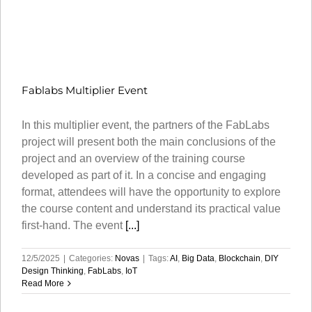
Fablabs Multiplier Event
In this multiplier event, the partners of the FabLabs
project will present both the main conclusions of the
project and an overview of the training course
developed as part of it. In a concise and engaging
format, attendees will have the opportunity to explore
the course content and understand its practical value
first-hand. The event
[...]
12/5/2025
|
Categories:
Novas
|
Tags:
AI
,
Big Data
,
Blockchain
,
DIY
Design Thinking
,
FabLabs
,
IoT
Read More