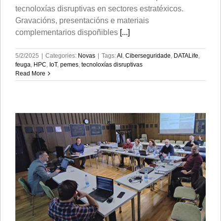
tecnoloxías disruptivas en sectores estratéxicos.
Gravacións, presentacións e materiais
complementarios dispoñibles
[...]
5/2/2025
|
Categories:
Novas
|
Tags:
AI
,
Ciberseguridade
,
DATALife
,
feuga
,
HPC
,
IoT
,
pemes
,
tecnoloxías disruptivas
Read More