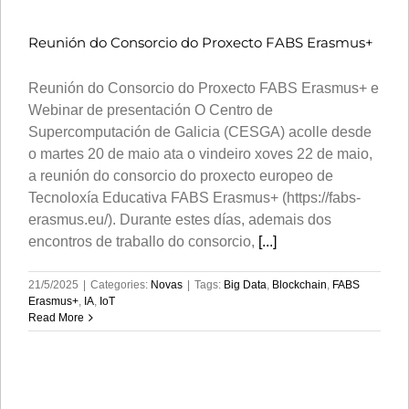
Reunión do Consorcio do Proxecto FABS Erasmus+
Reunión do Consorcio do Proxecto FABS Erasmus+ e
Webinar de presentación O Centro de
Supercomputación de Galicia (CESGA) acolle desde
o martes 20 de maio ata o vindeiro xoves 22 de maio,
a reunión do consorcio do proxecto europeo de
Tecnoloxía Educativa FABS Erasmus+ (https://fabs-
erasmus.eu/). Durante estes días, ademais dos
encontros de traballo do consorcio,
[...]
21/5/2025
|
Categories:
Novas
|
Tags:
Big Data
,
Blockchain
,
FABS
Erasmus+
,
IA
,
IoT
Read More