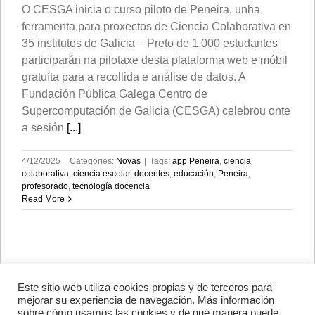
O CESGA inicia o curso piloto de Peneira, unha
ferramenta para proxectos de Ciencia Colaborativa en
35 institutos de Galicia – Preto de 1.000 estudantes
participarán na pilotaxe desta plataforma web e móbil
gratuíta para a recollida e análise de datos. A
Fundación Pública Galega Centro de
Supercomputación de Galicia (CESGA) celebrou onte
a sesión
[...]
4/12/2025
|
Categories:
Novas
|
Tags:
app Peneira
,
ciencia
colaborativa
,
ciencia escolar
,
docentes
,
educación
,
Peneira
,
profesorado
,
tecnología docencia
Read More
Este sitio web utiliza cookies propias y de terceros para
Avenida de Vigo, s/n 15705
mejorar su experiencia de navegación. Más información
Santiago de Compostela, A
sobre cómo usamos las cookies y de qué manera puede