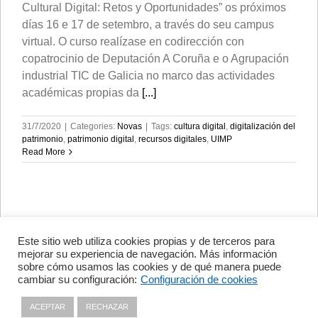
Cultural Digital: Retos y Oportunidades” os próximos
días 16 e 17 de setembro, a través do seu campus
virtual. O curso realízase en codirección con
copatrocinio de Deputación A Coruña e o Agrupación
industrial TIC de Galicia no marco das actividades
académicas propias da
[...]
31/7/2020
|
Categories:
Novas
|
Tags:
cultura digital
,
digitalización del
patrimonio
,
patrimonio digital
,
recursos digitales
,
UIMP
Read More
Este sitio web utiliza cookies propias y de terceros para
Avenida de Vigo, s/n 15705
mejorar su experiencia de navegación. Más información
Santiago de Compostela, A
sobre cómo usamos las cookies y de qué manera puede
Coruña, España
cambiar su configuración:
Configuración de cookies
+34 981 56 98 10
ACEPTAR
RECHAZAR
Política de Privacidade
|
Política de