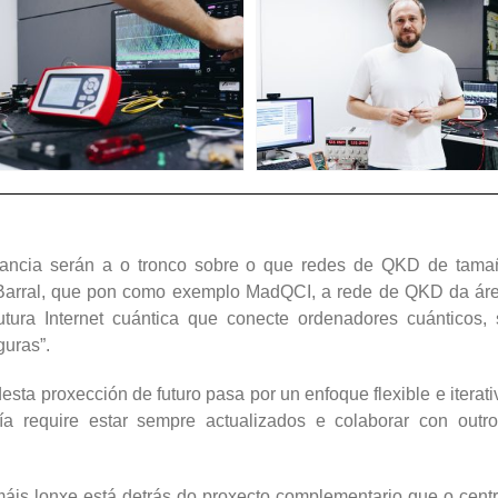
tancia serán a o tronco sobre o que redes de QKD de tamañ
Barral, que pon como exemplo MadQCI, a rede de QKD da área
tura Internet cuántica que conecte ordenadores cuánticos,
guras”.
ta proxección de futuro pasa por un enfoque flexible e iterat
a require estar sempre actualizados e colaborar con out
áis lonxe está detrás do proxecto complementario que o cen