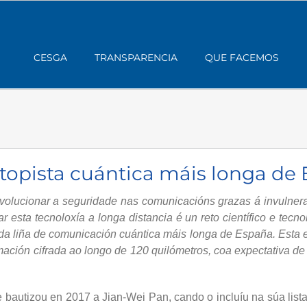
CESGA
TRANSPARENCIA
QUE FACEMOS
topista cuántica máis longa de
evolucionar a seguridade nas comunicacións grazas á invulnera
ar esta tecnoloxía a longa distancia é un reto científico e t
 liña de comunicación cuántica máis longa de España. Esta es
mación cifrada ao longo de 120 quilómetros, coa expectativa de 
e bautizou en 2017 a Jian-Wei Pan, cando o incluíu na súa list