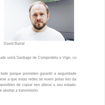
a
s
e
n
a
a
David Barral
n
e
ude unirá Santiago de Compostela e Vigo, co
 todo porque prometen garantir a seguridade
bese a que estas redes se rexen polas leis da
osibles de copiar sen alterar o seu estado.
e abortar a transmisión.