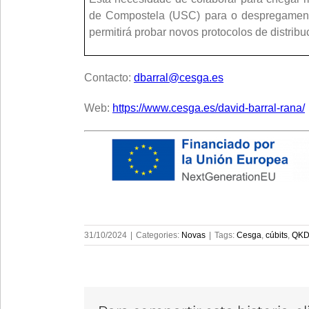
de Compostela (USC) para o despregamento
permitirá probar novos protocolos de distribu
Contacto:
dbarral@cesga.es
Web:
https://www.cesga.es/david-barral-rana/
31/10/2024
|
Categories:
Novas
|
Tags:
Cesga
,
cúbits
,
QK