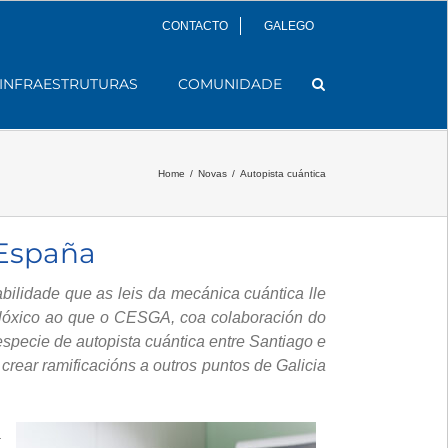
CONTACTO
GALEGO
INFRAESTRUTURAS
COMUNIDADE
Home
/
Novas
/
Autopista cuántica
 España
bilidade que as leis da mecánica cuántica lle
ecnolóxico ao que o CESGA, coa colaboración do
pecie de autopista cuántica entre Santiago e
crear ramificacións a outros puntos de Galicia
a