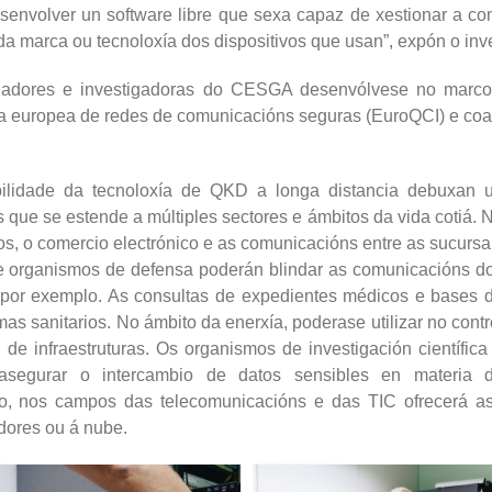
senvolver un software libre que sexa capaz de xestionar a co
da marca ou tecnoloxía dos dispositivos que usan”, expón o i
tigadores e investigadoras do CESGA desenvólvese no mar
ia europea de redes de comunicacións seguras (EuroQCI) e coa 
bilidade da tecnoloxía de QKD a longa distancia debuxan 
ue se estende a múltiples sectores e ámbitos da vida cotiá. 
os, o comercio electrónico e as comunicacións entre as sucursa
 e organismos de defensa poderán blindar as comunicacións d
, por exemplo. As consultas de expedientes médicos e bases 
as sanitarios. No ámbito da enerxía, poderase utilizar no contr
de infraestruturas. Os organismos de investigación científica
asegurar o intercambio de datos sensibles en materia 
to, nos campos das telecomunicacións e das TIC ofrecerá as
idores ou á nube.