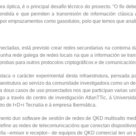
bra óptica, é o principal desafío técnico do proxecto. “O fío de
tendida e que permiten a transmisión de información clásica 
á por emprazamentos como gasodutos, polo que temos que analiz
ctadas, está previsto crear redes secundarias na contorna da
a unha rede galega de redes locais na que a información se tra
probas para outros protocolos criptográficos e de comunicacións
aca o carácter experimental desta infraestrutura, pensada p
infraestrutura ao servizo da comunidade investigadora como un
 xa dous casos de uso proxectados nos que participan varias u
go a través do centro de investigación AtlanTTic, á Universid
ro de I+D+i Tecnalia e á empresa Ibermática.
mento dun software de xestión de redes de QKD multisalto med
efine as redes de telecomunicacións que conectan dispositivos 
ella –emisor e receptor– de equipos de QKD comercial ten un x