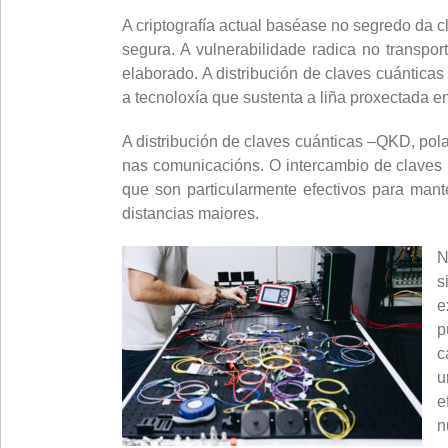
A criptografía actual baséase no segredo da c
segura. A vulnerabilidade radica no transpo
elaborado. A distribución de claves cuántic
a tecnoloxía que sustenta a liña proxectada e
A distribución de claves cuánticas –QKD, pol
nas comunicacións. O intercambio de claves 
que son particularmente efectivos para mant
distancias maiores.
N
s
e
p
c
u
e
n