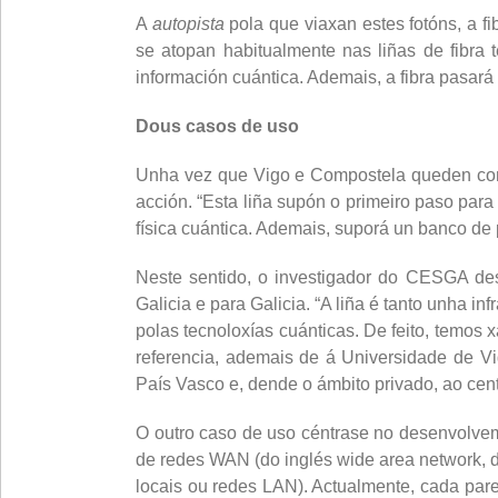
A
autopista
pola que viaxan estes fotóns, a fi
se atopan habitualmente nas liñas de fibra 
información cuántica. Ademais, a fibra pasar
Dous casos de uso
Unha vez que Vigo e Compostela queden cone
acción. “Esta liña supón o primeiro paso par
física cuántica. Ademais, suporá un banco de 
Neste sentido, o investigador do CESGA dest
Galicia e para Galicia. “A liña é tanto unha 
polas tecnoloxías cuánticas. De feito, temos
referencia, ademais de á Universidade de Vi
País Vasco e, dende o ámbito privado, ao cent
O outro caso de uso céntrase no desenvolve
de redes WAN (do inglés wide area network, d
locais ou redes LAN). Actualmente, cada par