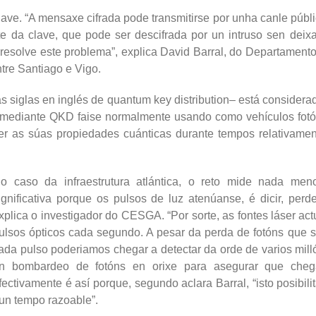
lave. “A mensaxe cifrada pode transmitirse por unha canle públ
rte da clave, que pode ser descifrada por un intruso sen deix
as resolve este problema”, explica David Barral, do Departam
ntre Santiago e Vigo.
as siglas en inglés de quantum key distribution– está consider
mediante QKD faise normalmente usando como vehículos fotóns 
er as súas propiedades cuánticas durante tempos relativamen
o caso da infraestrutura atlántica, o reto mide nada men
ignificativa porque os pulsos de luz atenúanse, é dicir, perd
xplica o investigador do CESGA. “Por sorte, as fontes láser act
ulsos ópticos cada segundo. A pesar da perda de fotóns que 
ada pulso poderiamos chegar a detectar da orde de varios milló
n bombardeo de fotóns en orixe para asegurar que chega
fectivamente é así porque, segundo aclara Barral, “isto posibi
un tempo razoable”.