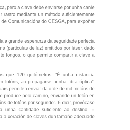
ica, pero a clave debe enviarse por unha canle
ar rastro mediante un método suficientemente
ento de Comunicacións do CESGA, para expoñer
ada a grande esperanza da seguridade perfecta
(partículas de luz) emitidos por láser, dado
te longos, o que permite compartir a clave a
os que 120 quilómetros. “É unha distancia
en fotóns, ao propagarse nunha fibra óptica”,
uais permiten enviar da orde de mil millóns de
se produce polo camiño, enviando un fotón en
ns de fotóns por segundo”. É dicir, provócase
 unha cantidade suficiente ao destino. E
lita a xeración de claves dun tamaño adecuado