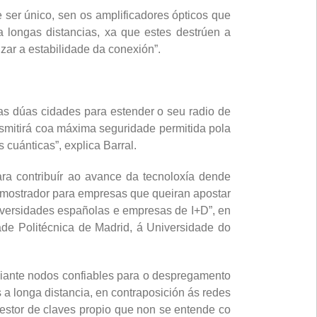
be ser único, sen os amplificadores ópticos que
a longas distancias, xa que estes destrúen a
ar a estabilidade da conexión”.
s dúas cidades para estender o seu radio de
nsmitirá coa máxima seguridade permitida pola
 cuánticas”, explica Barral.
ara contribuír ao avance da tecnoloxía dende
 demostrador para empresas que queiran apostar
niversidades españolas e empresas de I+D”, en
ade Politécnica de Madrid, á Universidade do
iante nodos confiables para o despregamento
a longa distancia, en contraposición ás redes
estor de claves propio que non se entende co