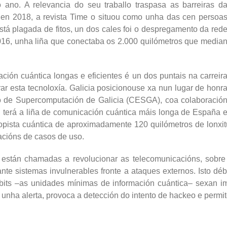
ano. A relevancia do seu traballo traspasa as barreiras d
, en 2018, a revista Time o situou como unha das cen persoa
stá plagada de fitos, un dos cales foi o despregamento da red
016, unha liña que conectaba os 2.000 quilómetros que media
ción cuántica longas e eficientes é un dos puntais na carreir
ar esta tecnoloxía. Galicia posicionouse xa nun lugar de honr
tro de Supercomputación de Galicia (CESGA), coa colaboració
erá a liña de comunicación cuántica máis longa de España 
opista cuántica de aproximadamente 120 quilómetros de lonxit
acións de casos de uso.
a están chamadas a revolucionar as telecomunicacións, sobre
nte sistemas invulnerables fronte a ataques externos. Isto dé
its –as unidades mínimas de información cuántica– sexan imp
 unha alerta, provoca a detección do intento de hackeo e permit