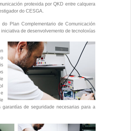
municación protexida por QKD entre calquera
nvestigador do CESGA.
co do Plan Complementario de Comunicación
iniciativa de desenvolvemento de tecnoloxías
un
No
is
os
de
ol
 e
de
 garantías de seguridade necesarias para a