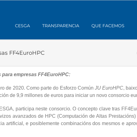
CESGA
TRANSPARENCIA
QUE FACEMOS
esas FF4EuroHPC
os para empresas FF4EuroHPC:
ro de 2020. Como parte do Esforzo Común
JU EuroHPC
, baix
ón de 9,9 millones de euros para iniciar un novo consorcio
ESGA, participa neste consorcio. O concepto clave tras FF4
rvizos avanzados de HPC (Computación de Altas Prestacións) 
cia artificial, e posiblemente combinacións dos mesmos e aprov