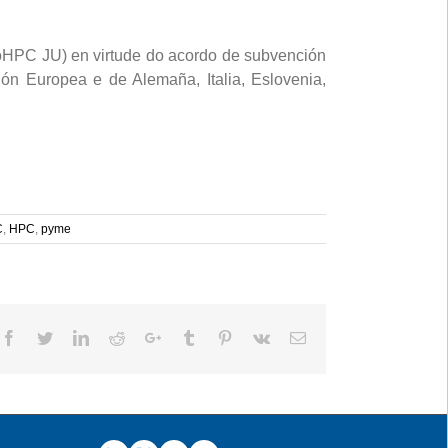
oHPC JU) en virtude do acordo de subvención
n Europea e de Alemaña, Italia, Eslovenia,
C
,
HPC
,
pyme
Facebook
Twitter
LinkedIn
Reddit
Google+
Tumblr
Pinterest
Vk
Email