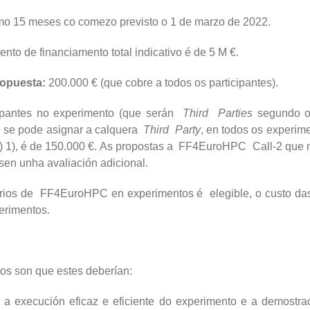
o 15 meses co comezo previsto o 1 de marzo de 2022.
nto de financiamento total indicativo é de 5 M €.
ropuesta:
200.000 € (que cobre a todos os participantes).
icipantes no experimento (que serán
Third Parties
segundo o 
e se pode asignar a calquera
Third Party
, en todos os experime
 1), é de 150.000 €. As propostas a FF4EuroHPC Call-2 que no
en unha avaliación adicional.
ciarios de FF4EuroHPC en experimentos é elegible, o custo da
perimentos.
os son que estes deberían:
a a execución eficaz e eficiente do experimento e a demostr