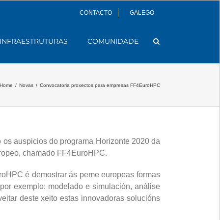
CONTACTO
GALEGO
INFRAESTRUTURAS
COMUNIDADE
Home
/
Novas
/
Convocatoria proxectos para empresas FF4EuroHPC
o os auspicios do programa Horizonte 2020 da
 europeo, chamado FF4EuroHPC.
EuroHPC é demostrar ás peme europeas formas
por exemplo: modelado e simulación, análise
eitar deste xeito estas innovadoras solucións