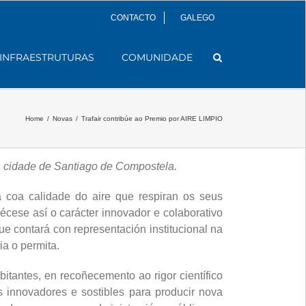
CONTACTO
GALEGO
INFRAESTRUTURAS
COMUNIDADE
Home
/
Novas
/
Trafair contribúe ao Premio por AIRE LIMPIO
á cidade de Santiago de Compostela.
 coa calidade do aire que respiran os seus
cese así o carácter innovador e colaborativo
ue contará con representación institucional na
ia o permita.
tantes, en recoñecemento ao rigor científico
 innovadores e sostibles para producir nova