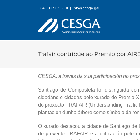
Skip
+34 981 56 98 10
|
info@cesga.gal
to
content
Trafair contribúe ao Premio por AIR
CESGA, a través da súa participación no pro
Santiago de Compostela foi distinguida co
cidadáns e cidadás polo xurado do Premio X 
do proxecto TRAFAIR (Understanding Traffic Fl
plantación dunha árbore como símbolo da renat
O xurado destacou a cidade de Santiago de C
do proxecto TRAFAIR e a utilización polo m