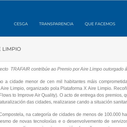
CESGA
TRANSPARENCIA
QUE FACEMOS
E LIMPIO
xecto TRAFAIR contribúe ao Premio por Aire Limpo outorgado 
mo a cidade menor de cen mil habitantes máis comprometida
Aire Limpio, organizado pola Plataforma X Aire Limpio. Recoñé
ows to Improve Air Quality). O acto de entrega dos premios, q
uralización das cidades, realizarase cando a situación sanitar
ompostela, na categoría de cidades de menos de 100.000 habi
esmo de novas tecnoloxías e o desenvolvemento de servizos