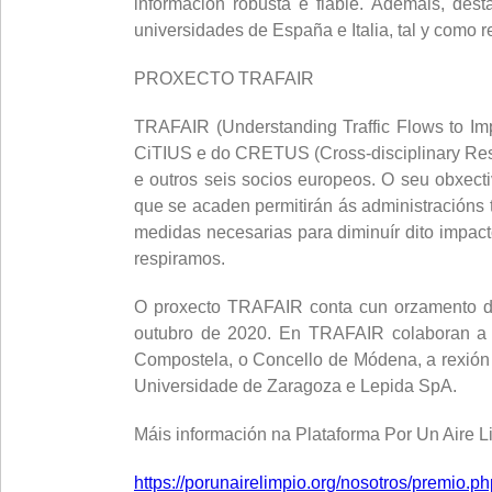
información robusta e fiable. Ademais, des
universidades de España e Italia, tal y como 
PROXECTO TRAFAIR
TRAFAIR (Understanding Traffic Flows to Im
CiTIUS e do CRETUS (Cross-disciplinary Res
e outros seis socios europeos. O seu obxecti
que se acaden permitirán ás administracións t
medidas necesarias para diminuír dito impact
respiramos.
O proxecto TRAFAIR conta cun orzamento d
outubro de 2020. En TRAFAIR colaboran a 
Compostela, o Concello de Módena, a rexión
Universidade de Zaragoza e Lepida SpA.
Máis información na Plataforma Por Un Aire L
https://porunairelimpio.org/nosotros/premio.ph