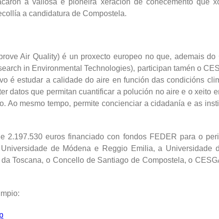
tacaron a valiosa e pioneira xeración de coñecemento que x
recollía a candidatura de Compostela.
prove Air Quality) é un proxecto europeo no que, ademais do
earch in Environmental Technologies), participan tamén o CES
vo é estudar a calidade do aire en función das condicións clim
er datos que permitan cuantificar a polución no aire e o xeito e
o. Ao mesmo tempo, permite concienciar a cidadanía e as insti
e 2.197.530 euros financiado con fondos FEDER para o per
Universidade de Módena e Reggio Emilia, a Universidade de
 da Toscana, o Concello de Santiago de Compostela, o CESGA
impio:
p