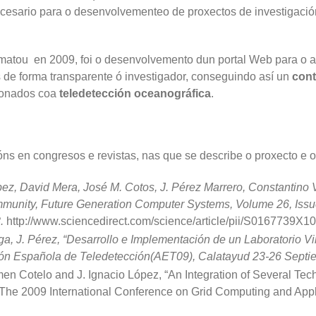
esario para o desenvolvementeo de proxectos de investigación
ematou en 2009, foi o desenvolvemento dun portal Web para o a
 de forma transparente ó investigador, conseguindo así un
cont
cionados coa
teledetección oceanográfica
.
óns en congresos e revistas, nas que se describe o proxecto e o
z, David Mera, José M. Cotos, J. Pérez Marrero, Constantino 
ommunity, Future Generation Computer Systems, Volume 26, Iss
.
http://www.sciencedirect.com/science/article/pii/S0167739X
ga, J. Pérez, “Desarrollo e Implementación de un Laboratorio V
ción Española de Teledetección(AET09), Calatayud 23-26 Septi
n Cotelo and J. Ignacio López, “An Integration of Several Techn
The 2009 International Conference on Grid Computing and Appl