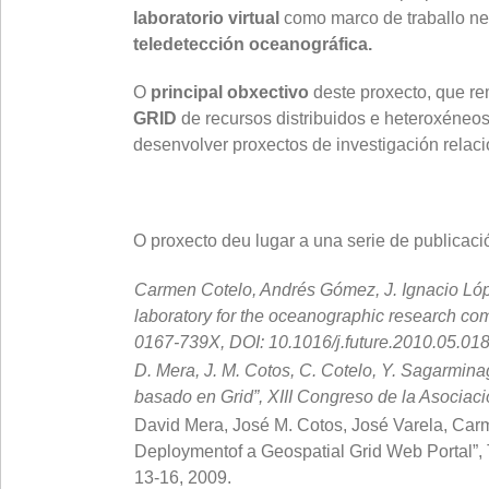
laboratorio virtual
como marco de traballo nec
teledetección oceanográfica.
O
principal obxectivo
deste proxecto, que r
GRID
de recursos distribuidos e heteroxéneos
desenvolver proxectos de investigación rela
O proxecto deu lugar a una serie de publicaci
Carmen Cotelo, Andrés Gómez, J. Ignacio Lópe
laboratory for the oceanographic research c
0167-739X, DOI: 10.1016/j.future.2010.05.018
D. Mera, J. M. Cotos, C. Cotelo, Y. Sagarmina
basado en Grid”, XIII Congreso de la Asocia
David Mera, José M. Cotos, José Varela, Carme
Deploymentof a Geospatial Grid Web Portal”, 
13-16, 2009.