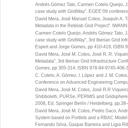
Andrés Gómez Tato, Carmen Cotelo Queijo, J.
case study with GridWay”. EGEE’09 conferen
David Mera, José Manuel Cotos, Joaquín A. T
Metadata in the Retelab Grid Project”. IWANN
Carmen Cotelo Queijo, Andrés Gómez Tato, J.
case study with GridWay”, 3rd Iberian Grid I
Espert and Jorge Gomes, pp 410-419, ISBN 9
David Mera, José M. Cotos, José R. R. Viquei
Metadata”, 3rd Iberian Grid Infrastructure C
Gomes, pp 305-314, ISBN 978-84-9745-406-3
C. Cotelo, A. Gómez, I. López and J. M. Coto
Conference on Advanced Engineering Computi
David Mera, José M. Cotos, José R.R Viqueir
Shibboleth, PURSe, PERMIS and Gridsphere.” A
2008, Ed. Springer Berlin / Heidelberg. pp.38-
David Mera, José M. Cotos, Pedro Saco, Andr
System based on Portlets and a RBAC Model by
Fernando Silva, Gaspar Barreira and Ligia R