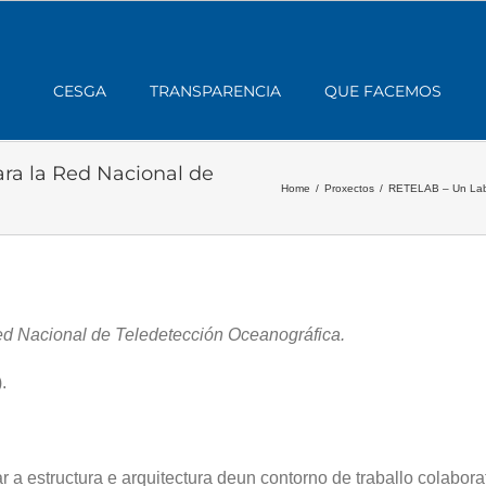
CESGA
TRANSPARENCIA
QUE FACEMOS
ara la Red Nacional de
Home
/
Proxectos
/
RETELAB – Un Labor
Red Nacional de Teledetección Oceanográfica.
.
 estructura e arquitectura deun contorno de traballo colaborati