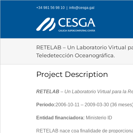
Skip
+34 981 56 98 10
|
info@cesga.gal
to
content
RETELAB – Un Laboratorio Virtual p
Teledetección Oceanográfica.
Project Description
RETELAB
– Un Laboratorio Virtual para la 
Periodo:
2006-10-11 – 2009-03-30 (36 meses)
Entidad financiadora:
Ministerio ID
RETELAB nace coa finalidade de proporcionar a