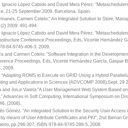
 Ignacio López Cabido and David Mera Pérez. ”Metaschedulers i
ce, 21-25 September 2009. Barcelona, Spain.
rinanes, Carmen Cotelo:” An Integrated Solution to Store, Man
 (2) 2009: 491-494.
 Ignacio López Cabido and David Mera Pérez. ”Metaschedulers i
nfrastructure Conference Proceedings, Eds, Vicente Hernández G
78-84-9745-406-3, 2009.
ra and Carmen Cotelo. ”Software Integration in the Development
onference Proceedings, Eds, Vicente Hernández García, Gaspar B
, 2009.
s. “Adapting ROMS to Execute on GRID Using a Hybrid Paralleli
ng and Applications in Sciences (ADVCOMP 2008),Sept. 29 20
a and Jos,e Varela.”A User Management Web System Based on Po
dvances in Soft Computing, International Symposium on Distri
46, (2008).
és Gómez. ”An integrated Solution to the Security User Access
 means of User Attribute Certificates and PKI”, 2nd Iberian Gr
ibeiro, pp 296-307, ISBN 978-84-9745-288-5, 2008.