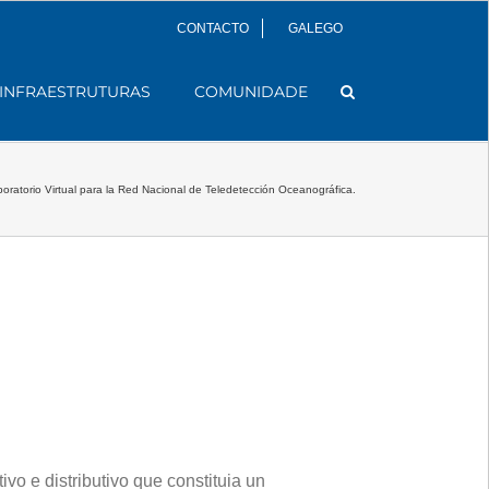
CONTACTO
GALEGO
INFRAESTRUTURAS
COMUNIDADE
atorio Virtual para la Red Nacional de Teledetección Oceanográfica.
vo e distributivo que constituia un