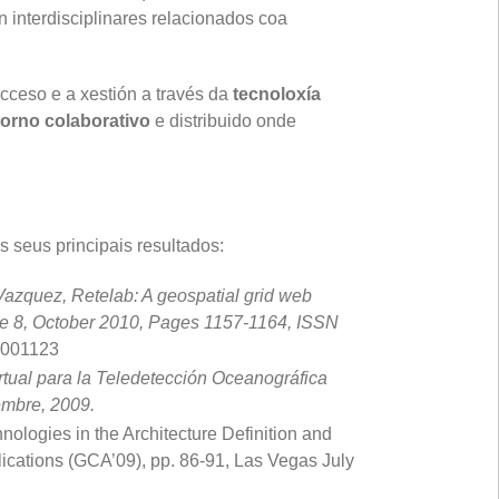
 interdisciplinares relacionados coa
cceso e a xestión a través da
tecnoloxía
orno colaborativo
e distribuido onde
s seus principais resultados:
Vazquez, Retelab: A geospatial grid web
ue 8, October 2010, Pages 1157-1164, ISSN
10001123
irtual para la Teledetección Oceanográfica
embre, 2009.
ologies in the Architecture Definition and
ications (GCA’09), pp. 86-91, Las Vegas July