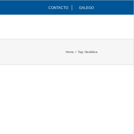
CONTACTO
GALEGO
INFRAESTRUTURAS
COMUNIDADE
Home
/
Tag:
Heráldica