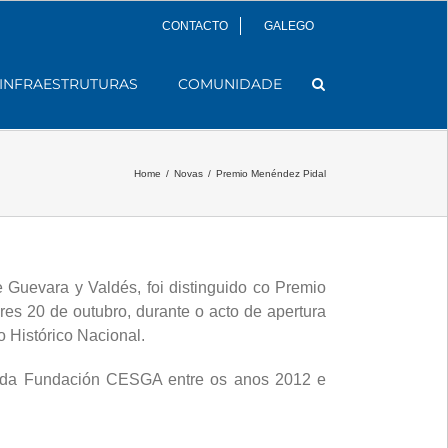
CONTACTO
GALEGO
INFRAESTRUTURAS
COMUNIDADE
Home
/
Novas
/
Premio Menéndez Pidal
 Guevara y Valdés, foi distinguido co Premio
es 20 de outubro, durante o acto de apertura
 Histórico Nacional.
 da Fundación CESGA entre os anos 2012 e