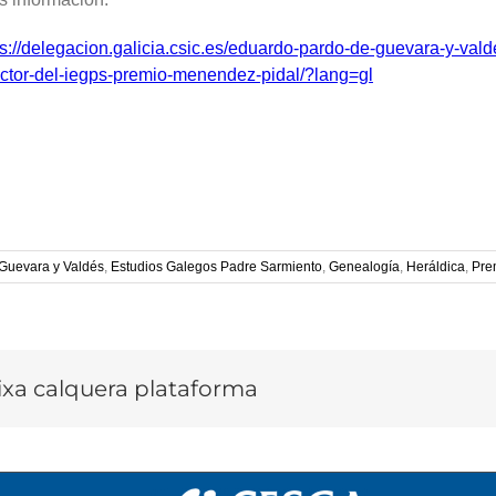
ps://delegacion.galicia.csic.es/eduardo-pardo-de-guevara-y-vald
ector-del-iegps-premio-menendez-pidal/?lang=gl
Guevara y Valdés
,
Estudios Galegos Padre Sarmiento
,
Genealogía
,
Heráldica
,
Pre
lixa calquera plataforma