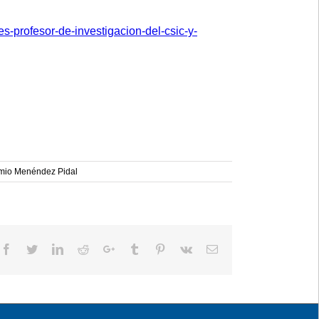
es-profesor-de-investigacion-del-csic-y-
mio Menéndez Pidal
Facebook
Twitter
LinkedIn
Reddit
Google+
Tumblr
Pinterest
Vk
Email