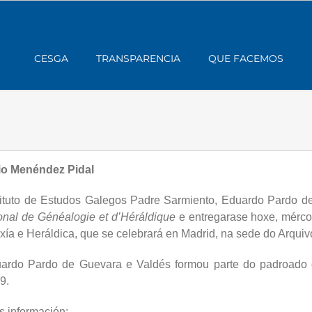
CESGA
TRANSPARENCIA
QUE FACEMOS
io Menéndez Pidal
nstituto de Estudos Galegos Padre Sarmiento, Eduardo Pardo de
ional de Généalogie et d’Héráldique
e entregarase hoxe, mércor
a e Heráldica, que se celebrará en Madrid, na sede do Arquivo
ardo Pardo de Guevara e Valdés formou parte do padroado
9.
s información: