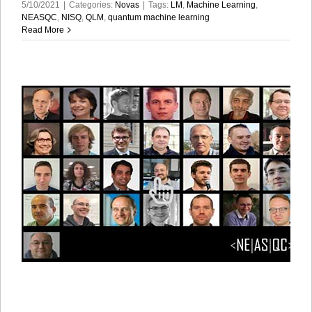
5/10/2021
|
Categories:
Novas
|
Tags:
LM
,
Machine Learning
,
NEASQC
,
NISQ
,
QLM
,
quantum machine learning
Read More