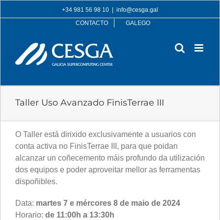
Skip
+34 981 56 98 10
|
info@cesga.gal
to
CONTACTO
GALEGO
content
Taller Uso Avanzado FinisTerrae III
O Taller está dirixido exclusivamente a usuarios con
conta activa no FinisTerrae III, para que poidan
alcanzar un coñecemento máis profundo da utilización
dos equipos e poder aproveitar mellor as ferramentas
dispoñibles.
Data:
martes
7 e mércores 8 de maio de 2024
Horario:
de 11:00h a 13:30h