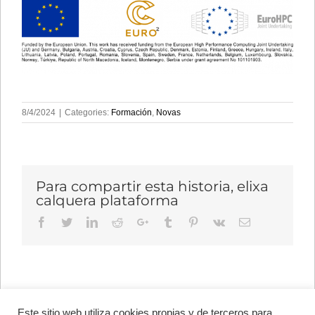
8/4/2024
|
Categories:
Formación
,
Novas
Para compartir esta historia, elixa
calquera plataforma
Facebook
Twitter
LinkedIn
Reddit
Google+
Tumblr
Pinterest
Vk
Email
Este sitio web utiliza cookies propias y de terceros para