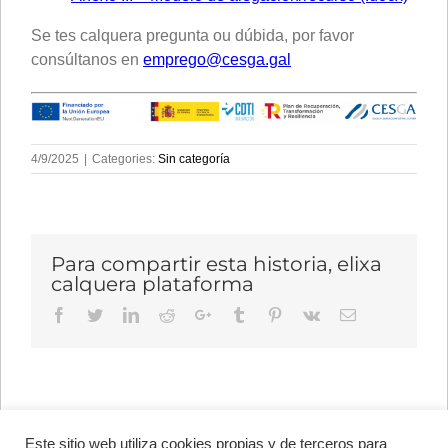
Se tes calquera pregunta ou dúbida, por favor
consúltanos en
emprego@cesga.gal
4/9/2025
|
Categories:
Sin categoría
Para compartir esta historia, elixa
calquera plataforma
Facebook
Twitter
LinkedIn
Reddit
Google+
Tumblr
Pinterest
Vk
Email
Este sitio web utiliza cookies propias y de terceros para