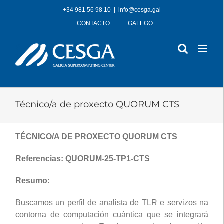
Skip
+34 981 56 98 10
|
info@cesga.gal
to
CONTACTO
GALEGO
content
Técnico/a de proxecto QUORUM CTS
TÉCNICO/A DE PROXECTO QUORUM CTS
Referencias: QUORUM-25-TP1-CTS
Resumo:
Buscamos un perfil de analista de TLR e servizos na
contorna de computación cuántica que se integrará