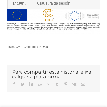
14:30h.
Clausura da sesión
15/5/2024
|
Categories:
Novas
Para compartir esta historia, elixa
calquera plataforma
Facebook
Twitter
LinkedIn
Reddit
Google+
Tumblr
Pinterest
Vk
Email