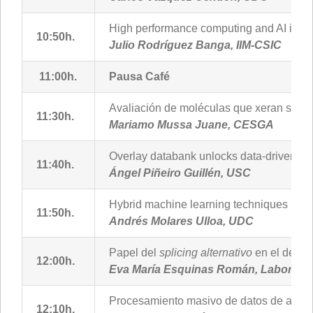
High performance computing and AI in sy
10:50h.
Julio Rodríguez Banga, IIM-CSIC
11:00h.
Pausa Café
Avaliación de moléculas que xeran sensa
11:30h.
Mariamo Mussa Juane, CESGA
Overlay databank unlocks data-driven ana
11:40h.
Ángel Piñeiro Guillén, USC
Hybrid machine learning techniques in t
11:50h.
Andrés Molares Ulloa, UDC
Papel del
splicing alternativo
en el desarr
12:00h.
Eva María Esquinas Román, Laborator
Procesamiento masivo de datos de aceleró
12:10h.