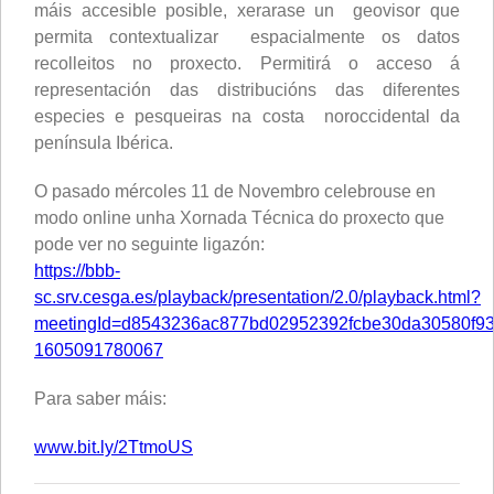
máis accesible posible, xerarase un geovisor que
permita contextualizar espacialmente os datos
recolleitos no proxecto. Permitirá o acceso á
representación das distribucións das diferentes
especies e pesqueiras na costa noroccidental da
península Ibérica.
O pasado mércoles 11 de Novembro celebrouse en
modo online unha Xornada Técnica do proxecto que
pode ver no seguinte ligazón:
https://bbb-
sc.srv.cesga.es/playback/presentation/2.0/playback.html?
meetingId=d8543236ac877bd02952392fcbe30da30580f93
1605091780067
Para saber máis:
www.bit.ly/2TtmoUS