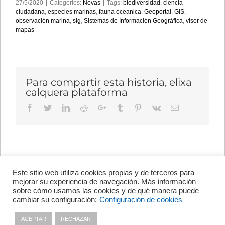
27/5/2020
|
Categories:
Novas
|
Tags:
biodiversidad
,
ciencia
ciudadana
,
especies marinas
,
fauna oceanica
,
Geoportal
,
GIS
,
observación marina
,
sig
,
Sistemas de Información Geográfica
,
visor de
mapas
Para compartir esta historia, elixa
calquera plataforma
Facebook
Twitter
LinkedIn
Reddit
Google+
Tumblr
Pinterest
Vk
Email
Este sitio web utiliza cookies propias y de terceros para
Avenida de Vigo, s/n 15705
mejorar su experiencia de navegación. Más información
Santiago de Compostela, A
sobre cómo usamos las cookies y de qué manera puede
Coruña, España
cambiar su configuración:
Configuración de cookies
+34 981 56 98 10
ACEPTAR
RECHAZAR
Política de Privacidade
|
Política de