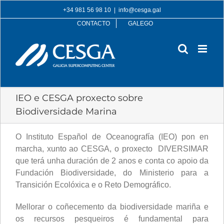
Skip
+34 981 56 98 10
|
info@cesga.gal
to
CONTACTO
GALEGO
content
IEO e CESGA proxecto sobre
Biodiversidade Marina
O Instituto Español de Oceanografía (IEO) pon en
marcha, xunto ao CESGA, o proxecto DIVERSIMAR
que terá unha duración de 2 anos e conta co apoio da
Fundación Biodiversidade, do Ministerio para a
Transición Ecolóxica e o Reto Demográfico.
Mellorar o coñecemento da biodiversidade mariña e
os recursos pesqueiros é fundamental para