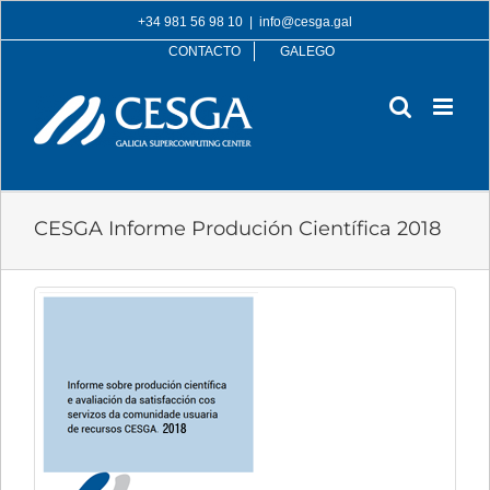
Skip
+34 981 56 98 10
|
info@cesga.gal
to
CONTACTO
GALEGO
content
CESGA Informe Produción Científica 2018