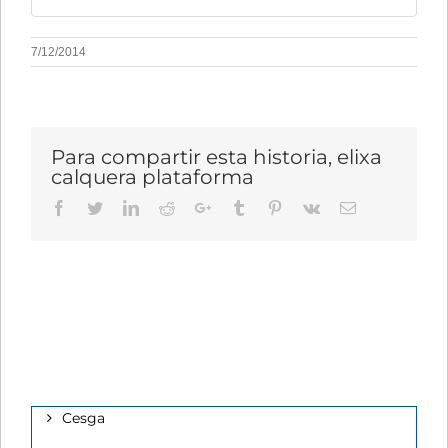
7/12/2014
Para compartir esta historia, elixa
calquera plataforma
Facebook
Twitter
LinkedIn
Reddit
Google+
Tumblr
Pinterest
Vk
Email
Cesga