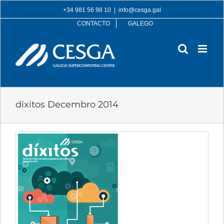
Skip
+34 981 56 98 10
|
info@cesga.gal
to
CONTACTO
GALEGO
content
díxitos Decembro 2014