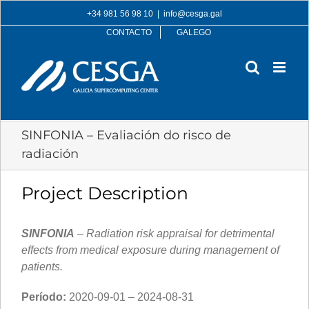
Skip
+34 981 56 98 10
|
info@cesga.gal
to
CONTACTO
GALEGO
content
SINFONIA – Evaliación do risco de
radiación
Project Description
SINFONIA
– Radiation risk appraisal for detrimental
effects from medical exposure during management of
patients.
Período:
2020-09-01 – 2024-08-31