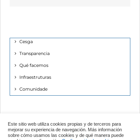
Cesga
Transparencia
Qué facemos
Infraestruturas
Comunidade
Este sitio web utiliza cookies propias y de terceros para
Avenida de Vigo, s/n 15705
mejorar su experiencia de navegación. Más información
Santiago de Compostela, A
sobre cómo usamos las cookies y de qué manera puede
Coruña, España