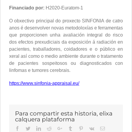
Financiado por:
H2020-Euratom-1
O obxectivo principal do proxecto SINFONIA de catro
anos é desenvolver novas metodoloxías e ferramentas
que proporcionen unha avaliación integral do risco
dos efectos prexudiciais da exposición á radiación en
pacientes, traballadores, coidadores e o público en
xeral así como o medio ambiente durante o tratamento
de pacientes sospeitosos ou diagnosticados con
linfomas e tumores cerebrais.
https://www.sinfonia-appraisal.eu/
Para compartir esta historia, elixa
calquera plataforma
Facebook
Twitter
LinkedIn
Reddit
Google+
Tumblr
Pinterest
Vk
Email