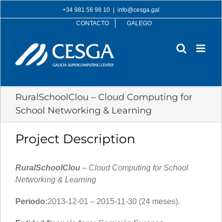
Skip
+34 981 56 98 10
|
info@cesga.gal
to
CONTACTO
GALEGO
content
RuralSchoolClou – Cloud Computing for
School Networking & Learning
Project Description
RuralSchoolClou
– Cloud Computing for School
Networking & Learning
Periodo:
2013-12-01 – 2015-11-30 (24 meses).