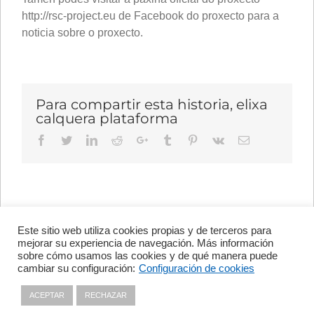
http://rsc-project.eu de Facebook do proxecto para a
noticia sobre o proxecto.
Para compartir esta historia, elixa
calquera plataforma
Facebook
Twitter
LinkedIn
Reddit
Google+
Tumblr
Pinterest
Vk
Email
Este sitio web utiliza cookies propias y de terceros para
Avenida de Vigo, s/n 15705
mejorar su experiencia de navegación. Más información
Santiago de Compostela, A
sobre cómo usamos las cookies y de qué manera puede
Coruña, España
cambiar su configuración:
Configuración de cookies
+34 981 56 98 10
ACEPTAR
RECHAZAR
Política de Privacidade
|
Política de
Cookies
|
Contacto
|
Aviso Legal